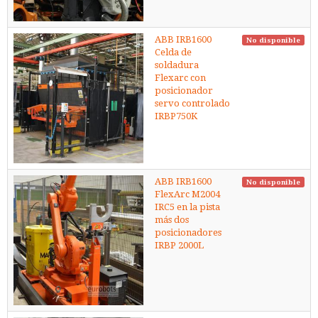
ABB IRB1600
No disponible
Celda de
soldadura
Flexarc con
posicionador
servo controlado
IRBP750K
ABB IRB1600
No disponible
FlexArc M2004
IRC5 en la pista
más dos
posicionadores
IRBP 2000L