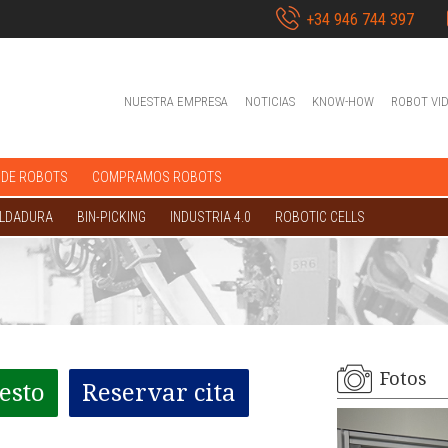
+34 946 744 397
NUESTRA EMPRESA
NOTICIAS
KNOW-HOW
ROBOT VI
 DE ROBOTS
COMPRAMOS ROBOTS
OLDADURA
BIN-PICKING
INDUSTRIA 4.0
ROBOTIC CELLS
Fotos
esto
Reservar cita