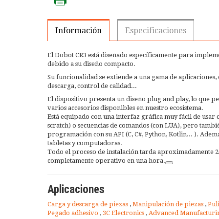
Información
Especificaciones
El Dobot CR3 está diseñado específicamente para impleme
debido a su diseño compacto.
Su funcionalidad se extiende a una gama de aplicaciones,
descarga, control de calidad...
El dispositivo presenta un diseño plug and play, lo que 
varios accesorios disponibles en nuestro ecosistema.
Está equipado con una interfaz gráfica muy fácil de usa
scratch) o secuencias de comandos (con LUA), pero tambi
programación con su API (C, C#, Python, Kotlin... ). Ademá
tabletas y computadoras.
Todo el proceso de instalación tarda aproximadamente 2
completamente operativo en una hora.
Aplicaciones
Carga y descarga de piezas
,
Manipulación de piezas
,
Pul
Pegado adhesivo
,
3C Electronics
,
Advanced Manufactur