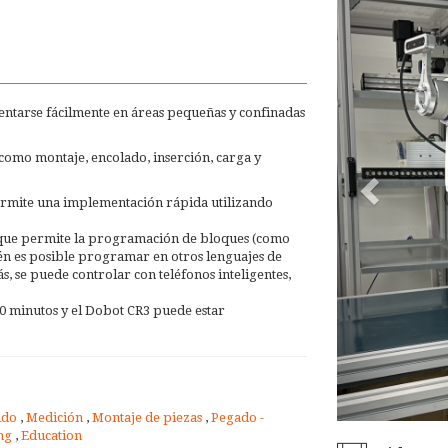
ntarse fácilmente en áreas pequeñas y confinadas
 como montaje, encolado, inserción, carga y
permite una implementación rápida utilizando
r que permite la programación de bloques (como
én es posible programar en otros lenguajes de
s, se puede controlar con teléfonos inteligentes,
0 minutos y el Dobot CR3 puede estar
ido
,
Medición
,
Montaje de piezas
,
Pegado -
ing
,
Education