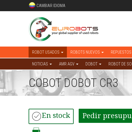
CAMBIAR IDIOMA
ROBOT USADOS
ROBOTS NUEVOS
REPUESTOS
NOTICIAS
AMR AGV
DOBOT
ROBOT DE S
COBOT DOBOT CR3
En stock
Pedir presupu