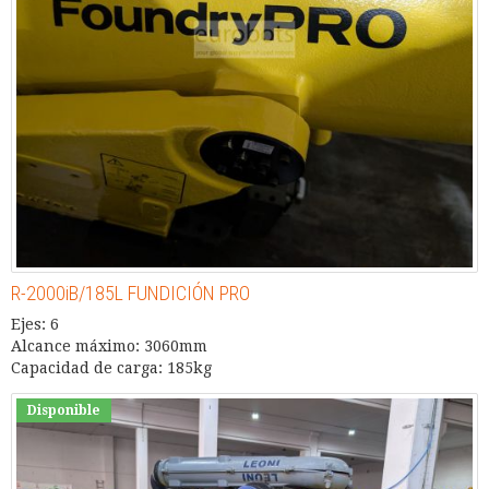
R-2000iB/185L FUNDICIÓN PRO
Ejes: 6
Alcance máximo: 3060mm
Capacidad de carga: 185kg
Disponible