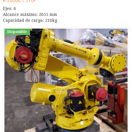
R-2000iC / 210F
Ejes: 6
Alcance máximo: 2655 mm
Capacidad de carga: 210kg
Disponible