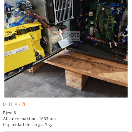
M-10iA / 7L
Ejes: 6
Alcance máximo: 1633mm
Capacidad de carga: 7kg