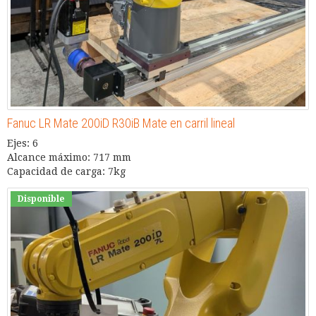
Fanuc LR Mate 200iD R30iB Mate en carril lineal
Ejes: 6
Alcance máximo: 717 mm
Capacidad de carga: 7kg
Disponible